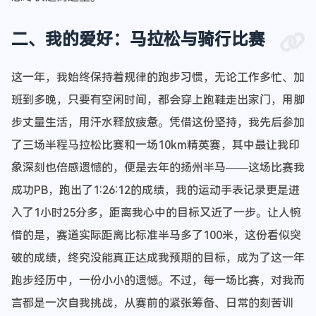
二、我的爱好：马拉松与骑行比赛
这一年，我始终保持着规律的跑步习惯，无论工作多忙、加
班到多晚，只要有空闲时间，都会穿上跑鞋走出家门，用脚
步丈量生活，用汗水释放疲惫。凭借这份坚持，我先后参加
了三场半程马拉松比赛和一场10km精英赛，其中最让我印
象深刻也倍感遗憾的，便是去年的扬州半马——这场比赛我
成功PB，跑出了1:26:12的成绩，我的运动手表记录更是进
入了1小时25分多，距离我心中的目标又近了一步。让人惋
惜的是，赛道实际距离比标准半马多了100米，这份看似突
破的成绩，终究没能真正达成我预期的目标，成为了这一年
跑步经历中，一份小小的遗憾。不过，每一场比赛，对我而
言都是一次自我挑战，从赛前的紧张筹备、日常的刻苦训