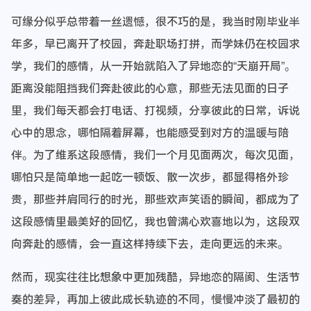
可缘分似乎总带着一丝遗憾，很不巧的是，我当时刚毕业半
年多，早已离开了校园，奔赴职场打拼，而学妹仍在校园求
学，我们的感情，从一开始就陷入了异地恋的“天崩开局”。
距离没能阻挡我们奔赴彼此的心意，那些无法见面的日子
里，我们每天都会打电话、打视频，分享彼此的日常，诉说
心中的思念，哪怕隔着屏幕，也能感受到对方的温暖与陪
伴。为了维系这段感情，我们一个月见面两次，每次见面，
哪怕只是简单地一起吃一顿饭、散一次步，都显得格外珍
贵，那些并肩同行的时光，那些欢声笑语的瞬间，都成为了
这段感情里最美好的回忆，我也曾满心欢喜地以为，这段双
向奔赴的感情，会一直这样持续下去，走向更远的未来。
然而，现实往往比想象中更加残酷，异地恋的隔阂、生活节
奏的差异，再加上彼此成长轨迹的不同，慢慢冲淡了最初的