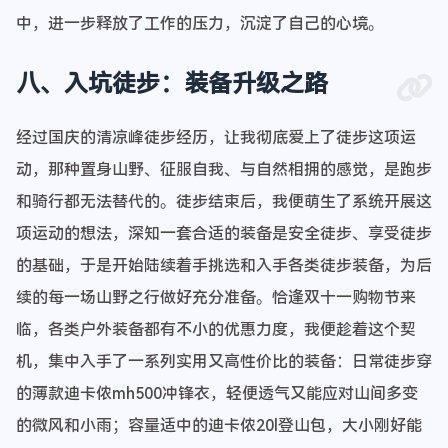
中，进一步释放了工作的压力，沉淀了自己的心境。
八、入坑徒步：装备升级之路
经过国庆的清凉峰徒步经历，让我彻底爱上了徒步这项运
动，那种置身山野、征服自我、与自然相拥的感觉，是跑步
和骑行都无法替代的。徒步结束后，我便萌生了系统开展这
项运动的想法，深知一套合适的装备是安全徒步、享受徒步
的基础，于是开始陆续着手挑选和入手各类徒步装备，为后
续的每一场山野之行做好充分准备。恰逢双十一购物节来
临，各类户外装备都有不小的优惠力度，我便趁着这个契
机，集中入手了一系列实用又高性价比的装备：日常徒步穿
的薄款迪卡侬mh500冲锋衣，轻便透气又能应对山间多变
的微风和小雨；容量适中的迪卡侬20l登山包，大小刚好能