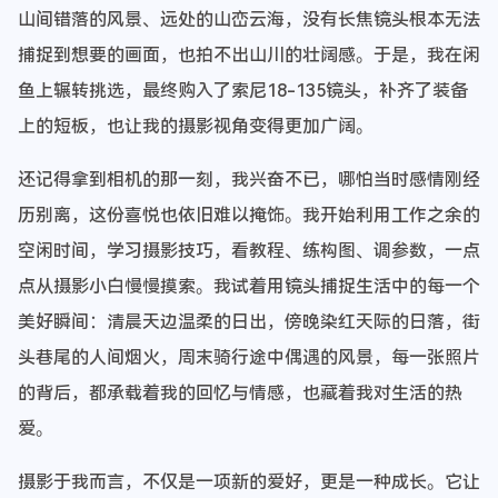
山间错落的风景、远处的山峦云海，没有长焦镜头根本无法
捕捉到想要的画面，也拍不出山川的壮阔感。于是，我在闲
鱼上辗转挑选，最终购入了索尼18-135镜头，补齐了装备
上的短板，也让我的摄影视角变得更加广阔。
还记得拿到相机的那一刻，我兴奋不已，哪怕当时感情刚经
历别离，这份喜悦也依旧难以掩饰。我开始利用工作之余的
空闲时间，学习摄影技巧，看教程、练构图、调参数，一点
点从摄影小白慢慢摸索。我试着用镜头捕捉生活中的每一个
美好瞬间：清晨天边温柔的日出，傍晚染红天际的日落，街
头巷尾的人间烟火，周末骑行途中偶遇的风景，每一张照片
的背后，都承载着我的回忆与情感，也藏着我对生活的热
爱。
摄影于我而言，不仅是一项新的爱好，更是一种成长。它让