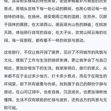
情，品尝街头巷尾的特色美食，走进承载着岁月痕迹的历史
景点，用镜头定格下每一处心动的瞬间，也用心铭记每一份
独特的体验。在扬州，感受烟雨江南的温婉；在苏州，沉醉
于园林的雅致；在太湖西山，邂逅湖光山色的静谧；在皖浙
天路，体验骑行自驾的自由；在太子尖，欣赏山间云海的壮
阔，每一段旅程，都有着不一样的收获与感动。
这些旅行，不仅让我开阔了眼界，见识了不同城市的风貌与
文化，摆脱了工作与生活的琐碎束缚，更让我学会了与自己
相处，更加珍惜当下的生活。我渐渐明白，旅行的意义，从
来都不在于去过多少地方、打卡多少景点，而在于在陌生的
环境里，卸下所有疲惫与伪装，找到属于自己的那份宁静与
感动，在山河辽阔中，治愈自我、沉淀成长，也更加清晰地
懂得，生活不仅有眼前的忙碌与波折，还有远方的风景与无
限可能。