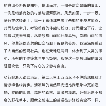
的盘山公路蜿蜒曲折，依山而建，一侧是层峦叠嶂的青山，
一侧是错落有致的村落与潺潺溪流，风景如画，一步一景。
骑行在这条路上，每一个弯道都充满了未知的挑战与惊喜，
时而陡坡攀升，考验着我的体能与毅力；时而缓坡下行，让
我得以放慢节奏，尽情欣赏山间的壮美风光。吹着山间的清
风，望着远处连绵的山峦与脚下蜿蜒的公路，我深深感受到
了大自然的磅礴壮美，也在天地辽阔间，体会到了人类的渺
小，所有的工作疲惫与生活烦恼，都在这一刻被山间的清风
轻轻吹散，只剩下内心的宁静与自由。
骑行皖浙天路结束后，第二天早上五点又马不停蹄地挑战了
清凉峰北线徒步。清凉峰的自然风光远比我想象中更加震
撼，陡峭的山路、茂密的森林、清澈的溪流，还有沿途不知
名的野花草木，跟我之前走过的普通徒步路线完全不一样，