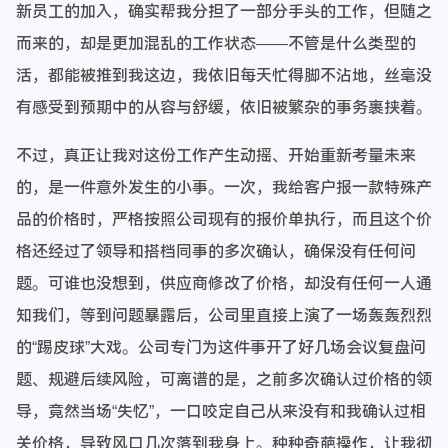
新员工的加入，确实帮我分担了一部分手头的工作，但随之
而来的，却是更加混乱的工作状态——不管是什么类型的
活，都能被推到我这边，我依旧每天忙得脚不沾地，丝毫没
有感受到预期中的从容与舒缓，依旧被繁杂的事务裹挟着。
不过，真正让我对这份工作产生动摇、开始重新考量未来
的，是一件意外发生的小事。一次，我给客户报一款特殊产
品的价格时，严格按照公司现有的报价单执行，而且这个价
格还经过了领导和搭档同事的多次确认，确保没有任何问
题。可谁也没想到，供应商修改了价格，却没有任何一人通
知我们，等到问题暴露后，公司里直接上演了一场轰轰烈烈
的“踢皮球”大戏。公司专门为这件事开了好几场会议复盘问
题、规避后续风险，可离谱的是，之前多次确认过价格的领
导，竟然当场“失忆”，一口咬定自己从来没有和我确认过相
关价格，导致风口几次落到我身上。种种奇葩操作，让我彻