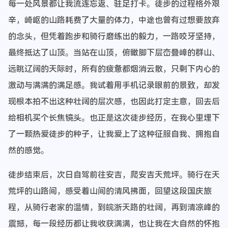
每一处风景都让我流连忘返、驻足打卡。徒步的过程格外艰
辛，崎岖的山路耗费了大量的体力，中途也曾有过想要放弃
的念头，但凭着跑步和骑行磨练出的毅力，一路咬牙坚持，
最终抵达了山顶。当站在山顶，俯瞰脚下层峦叠嶂的群山、
远眺辽阔的天际时，所有的疲惫都烟消云散，只剩下内心的
激动与满满的满足感。我试着用手机记录眼前的景致，却发
现根本拍不出这种壮阔的层次感，也因此打定主意，回去后
给相机买个长焦镜头。也正是这次徒步经历，在我心里埋下
了一颗热爱徒步的种子，让我爱上了这种征服自我、拥抱自
然的感觉。
徒步结束后，次日自驾前往安吉，爬安吉天荒坪。骑行在天
荒坪的山路间，感受着山间的清风拂面，回望这段国庆旅
程，从骑行老家的温情，到皖浙天路的壮阔，再到清凉峰的
震撼，每一段经历都让我收获满满，也让我在大自然的怀抱