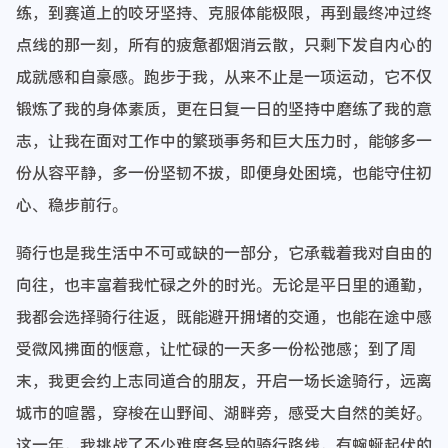
练，到赛道上的咬牙坚持、克服体能极限，再到最终冲过终
点线的那一刻，所有的疲惫都烟消云散，只剩下发自内心的
成就感和自豪感。跑步于我，从来不止是一项运动，它不仅
锻炼了我的身体素质，更在日复一日的坚持中磨练了我的意
志，让我在面对工作中的繁琐事务和巨大压力时，能够多一
份从容平静，多一份坚韧不拔，即便身处困境，也能守住初
心、稳步前行。
骑行也是我生活中不可或缺的一部分，它承载着我对自由的
向往，也丰富着我忙碌之外的时光。无论是平日里的通勤，
我都会选择骑行往返，既能避开拥堵的交通，也能在途中感
受微风拂面的惬意，让忙碌的一天多一份松弛感；到了周
末，我更会约上志同道合的朋友，开启一场长途骑行，远离
城市的喧嚣，穿梭在山野间、湖畔旁，感受大自然的美好。
这一年，我挑战了不少难度各异的骑行路线，有蜿蜒起伏的