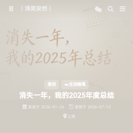
丨浅笑安然丨
博客
文章管理
主路线
Vercel线路
Netlify线路
Github线路
ChatGPT
智谱清言
原创
✒️生活随笔
通义千问
腾讯混元
消失一年，我的2025年度总结
Kimi
字节豆包
发表于
2026-01-24
更新于
2026-07-13
上海