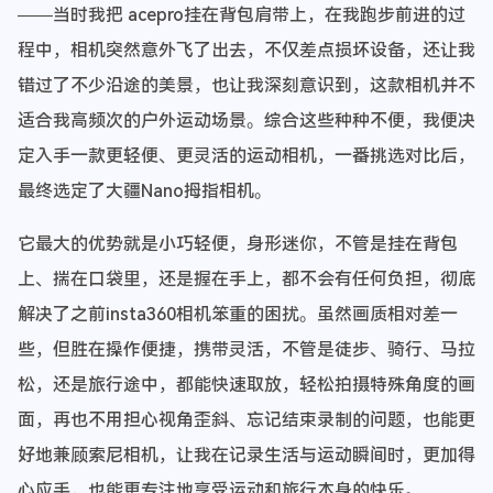
——当时我把 acepro挂在背包肩带上，在我跑步前进的过
程中，相机突然意外飞了出去，不仅差点损坏设备，还让我
错过了不少沿途的美景，也让我深刻意识到，这款相机并不
适合我高频次的户外运动场景。综合这些种种不便，我便决
定入手一款更轻便、更灵活的运动相机，一番挑选对比后，
最终选定了大疆Nano拇指相机。
它最大的优势就是小巧轻便，身形迷你，不管是挂在背包
上、揣在口袋里，还是握在手上，都不会有任何负担，彻底
解决了之前insta360相机笨重的困扰。虽然画质相对差一
些，但胜在操作便捷，携带灵活，不管是徒步、骑行、马拉
松，还是旅行途中，都能快速取放，轻松拍摄特殊角度的画
面，再也不用担心视角歪斜、忘记结束录制的问题，也能更
好地兼顾索尼相机，让我在记录生活与运动瞬间时，更加得
心应手，也能更专注地享受运动和旅行本身的快乐。