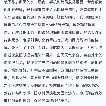
装下徒步所需的水、零食、手机和简易急救用品，背负系统
也比较舒适，长时间背着不会觉得过于笨重；还有能遮挡山
间烈日和蚊虫的迪卡侬渔夫帽，轻便好携带，实用性拉满；
徒步的核心装备选了迈乐Moab3徒步鞋，这款鞋防滑耐
磨，针对崎岖山路，能很好地保护脚踝和脚掌，避免长时间
徒步受伤；考虑到偶尔会有早出晚归或山间光线较暗的情
况，还入手了山力士头灯，续航持久、亮度可调，为夜间徒
步或应急照明提供保障；另外，山间天气多变，突如其来的
降雨很常见，我还买了三峰出的轻量化雨衣和雨裤，质地轻
薄、防水性好，折叠后不占空间，方便随时放在背包里备
用；除此之外，考虑到冬天山间会有积雪，路面湿滑难行，
为了应对冬季徒步的需求，特意挑选了迪卡侬mh100防水
款徒步鞋和冰爪，防水材质能避免雪水渗入，冰爪则能有效
增加路面摩擦力，保障冬季徒步的安全。