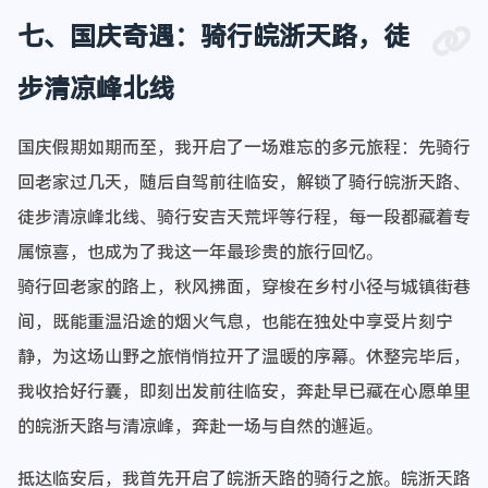
七、国庆奇遇：骑行皖浙天路，徒
步清凉峰北线
国庆假期如期而至，我开启了一场难忘的多元旅程：先骑行
回老家过几天，随后自驾前往临安，解锁了骑行皖浙天路、
徒步清凉峰北线、骑行安吉天荒坪等行程，每一段都藏着专
属惊喜，也成为了我这一年最珍贵的旅行回忆。
骑行回老家的路上，秋风拂面，穿梭在乡村小径与城镇街巷
间，既能重温沿途的烟火气息，也能在独处中享受片刻宁
静，为这场山野之旅悄悄拉开了温暖的序幕。休整完毕后，
我收拾好行囊，即刻出发前往临安，奔赴早已藏在心愿单里
的皖浙天路与清凉峰，奔赴一场与自然的邂逅。
抵达临安后，我首先开启了皖浙天路的骑行之旅。皖浙天路