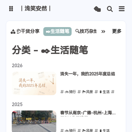
丨浅笑安然丨
博客
文章管理
首页
📦干货分享
✒️生活随笔
🔍技巧杂烩
📚学习记录
更多
分类 - ✒️生活随笔
主路线
Vercel线路
Netlify线路
Github线路
2026
消失一年，我的2025年度总结
ChatGPT
智谱清言
通义千问
腾讯混元
🚲骑行
🏞️风景
🔋生活
Kimi
字节豆包
💼工作
🎒徒步
2025
2026-01-24
春节从南京-广德-杭州-上海三
天500公里骑行
🚲骑行
🏞️风景
🔋生活