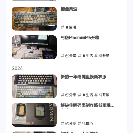
2025-02-05
键盘风波
🔋生活
2025-01-20
丐版MacminiM4开箱
📦分享
🔋生活
🛒开箱
2025-01-12
2024
新的一年给键盘换新衣服
📦分享
🔋生活
🛒开箱
2024-12-16
解决佳明码表制作路书困难的
方法
📦分享
🔍技巧