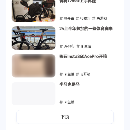
2024-11-28
智骑x2max上手体验
🛒开箱
🔍技巧
🎮游戏
2024-11-16
24上半年参加的一些体育赛事
🚲骑行
🔋生活
2024-05-20
影石Insta360AcePro开箱
🔋生活
🛒开箱
2024-03-13
半马也是马
🔋生活
2024-01-19
下页