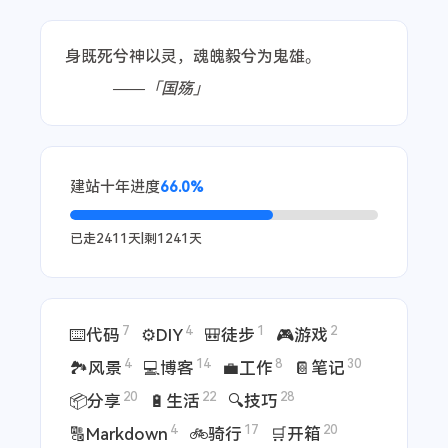
身既死兮神以灵，魂魄毅兮为鬼雄。
——「国殇」
建站十年进度
66.0%
已走
2411
天|剩
1241
天
7
4
1
2
⌨️代码
⚙️DIY
🎒徒步
🎮游戏
4
14
8
30
🏞️风景
💻博客
💼工作
📔笔记
20
22
28
📦分享
🔋生活
🔍技巧
4
17
20
🔠Markdown
🚲骑行
🛒开箱