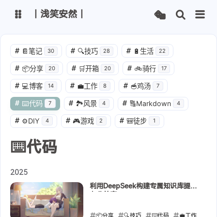
丨浅笑安然丨
博客
文章管理
#
📔笔记
#
🔍技巧
#
🔋生活
30
28
22
#
📦分享
#
🛒开箱
#
🚲骑行
20
20
17
主路线
Vercel线路
#
💻博客
#
💼工作
#
🥣鸡汤
14
8
7
Netlify线路
Github线路
#
⌨️代码
#
🏞️风景
#
🔠Markdown
7
4
4
#
⚙️DIY
#
🎮游戏
#
🎒徒步
4
2
1
ChatGPT
智谱清言
⌨️代码
通义千问
腾讯混元
Kimi
字节豆包
2025
利用DeepSeek构建专属知识库提升
办公效率
📦分享
🔍技巧
⌨️代码
💼工作