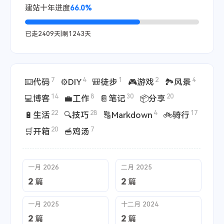
建站十年进度
66.0%
已走
2409
天|剩
1243
天
7
4
1
2
4
⌨️代码
⚙️DIY
🎒徒步
🎮游戏
🏞️风景
14
8
30
20
💻博客
💼工作
📔笔记
📦分享
22
28
4
17
🔋生活
🔍技巧
🔠Markdown
🚲骑行
20
7
🛒开箱
🥣鸡汤
一月 2026
二月 2025
2
2
篇
篇
一月 2025
十二月 2024
2
2
篇
篇