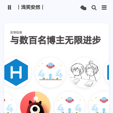
丨浅笑安然丨
博客
文章管理
友情链接
与数百名博主无限进步
主路线
Vercel线路
Netlify线路
Github线路
ChatGPT
智谱清言
通义千问
腾讯混元
Kimi
字节豆包