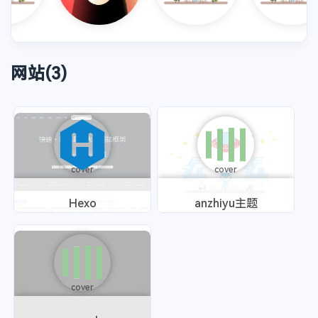
网站(3)
cover
cover
cover
cover
Hexo
anzhiyu主题
cover
cover