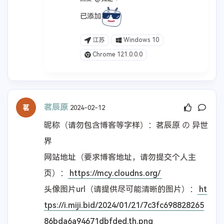
已添加
江苏
Windows 10
Chrome 121.0.0.0
茗辰原
2024-02-12
昵称（请勿包含博客等字样）：茗辰原 の 异世
界
网站地址（要求博客地址，请勿提交个人主
页）：
https://mcy.cloudns.org/
头像图片url（请提供尽可能清晰的图片）：
ht
tps://i.miji.bid/2024/01/21/7c3fc698828265
86bda6a94671dbfded.th.png