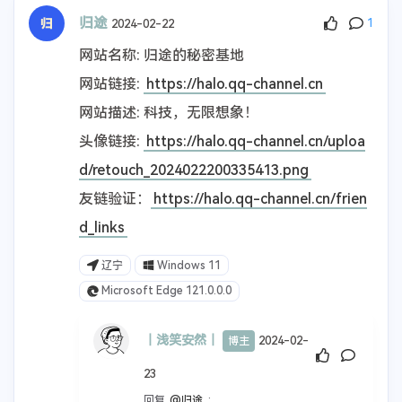
归途
2024-02-22
1
Smalldye.
2024-08-29
网站名称: 归途的秘密基地
回复
@丨浅笑安然丨
:
网站链接:
https://halo.qq-channel.cn
哈哈哈哈~
网站描述: 科技，无限想象！
湖北
Windows 10
头像链接:
https://halo.qq-channel.cn/uploa
Chrome 125.0.0.0
d/retouch_2024022200335413.png
友链验证：
https://halo.qq-channel.cn/frien
d_links
辽宁
Windows 11
Microsoft Edge 121.0.0.0
丨浅笑安然丨
2024-02-
博主
23
回复
@归途
: